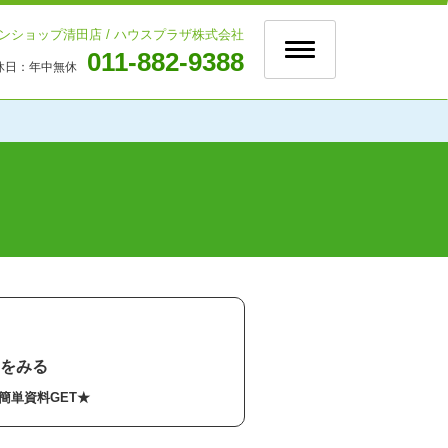
ンショップ清田店 / ハウスプラザ株式会社
Toggle
011-882-9388
navigation
休日：
年中無休
ト
をみる
簡単資料GET★