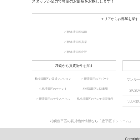
スタッフが全力で希望のお部屋をお探しします！
エリアからお部屋を探す
札幌市清田区清田
札幌市清田区真栄
札幌市清田区北野
種別から賃貸物件を探す
札幌清田区の賃貸マンション
札幌清田区のアパート
ワンル
札幌清田区のテナント
札幌清田区の駐車場
2K/2D
札幌清田区のテラスハウス
札幌清田区のその他賃貸物件
3LDK
札幌豊平区の賃貸物件情報なら「豊平区ドットコム」
Copyrig