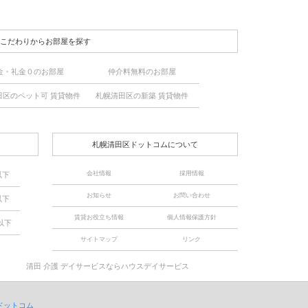
こだわりからお部屋を探す
金・礼金０のお部屋
仲介料無料のお部屋
田区のペット可 賃貸物件
札幌清田区の新築 賃貸物件
札幌清田区ドットコムについて
会社情報
採用情報
以下
お知らせ
お問い合わせ
以下
賃貸お役立ち情報
個人情報保護方針
以下
サイトマップ
リンク
清田 介護 デイサービスならハウスデイサービス
ドットコム