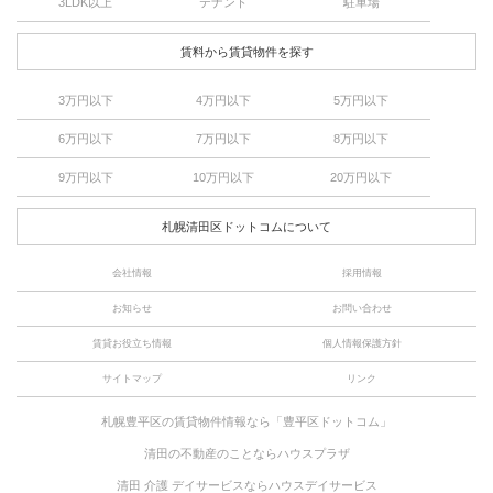
3LDK以上
テナント
駐車場
賃料から賃貸物件を探す
3万円以下
4万円以下
5万円以下
6万円以下
7万円以下
8万円以下
9万円以下
10万円以下
20万円以下
札幌清田区ドットコムについて
会社情報
採用情報
お知らせ
お問い合わせ
賃貸お役立ち情報
個人情報保護方針
サイトマップ
リンク
札幌豊平区の賃貸物件情報なら「豊平区ドットコム」
清田の不動産のことならハウスプラザ
清田 介護 デイサービスならハウスデイサービス