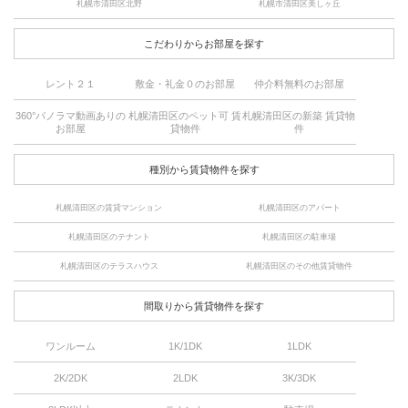
札幌市清田区北野
札幌市清田区美しヶ丘
こだわりからお部屋を探す
レント２１
敷金・礼金０のお部屋
仲介料無料のお部屋
360°パノラマ動画ありの
札幌清田区のペット可 賃
札幌清田区の新築 賃貸物
お部屋
貸物件
件
種別から賃貸物件を探す
札幌清田区の賃貸マンション
札幌清田区のアパート
札幌清田区のテナント
札幌清田区の駐車場
札幌清田区のテラスハウス
札幌清田区のその他賃貸物件
間取りから賃貸物件を探す
ワンルーム
1K/1DK
1LDK
2K/2DK
2LDK
3K/3DK