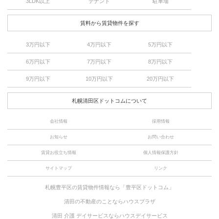
3LDK以上
テナント
駐車場
賃料から賃貸物件を探す
3万円以下
4万円以下
5万円以下
6万円以下
7万円以下
8万円以下
9万円以下
10万円以下
20万円以下
札幌清田区ドットコムについて
会社情報
採用情報
お知らせ
お問い合わせ
賃貸お役立ち情報
個人情報保護方針
サイトマップ
リンク
札幌豊平区の賃貸物件情報なら「豊平区ドットコム」
清田の不動産のことならハウスプラザ
清田 介護 デイサービスならハウスデイサービス