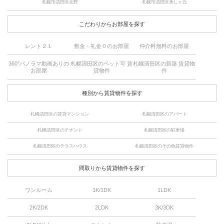
札幌市清田区北野
札幌市清田区美しヶ丘
こだわりからお部屋を探す
レント２１
敷金・礼金０のお部屋
仲介料無料のお部屋
360°パノラマ動画ありの
札幌清田区のペット可 賃
札幌清田区の新築 賃貸物
お部屋
貸物件
件
種別から賃貸物件を探す
札幌清田区の賃貸マンション
札幌清田区のアパート
札幌清田区のテナント
札幌清田区の駐車場
札幌清田区のテラスハウス
札幌清田区のその他賃貸物件
間取りから賃貸物件を探す
ワンルーム
1K/1DK
1LDK
2K/2DK
2LDK
3K/3DK