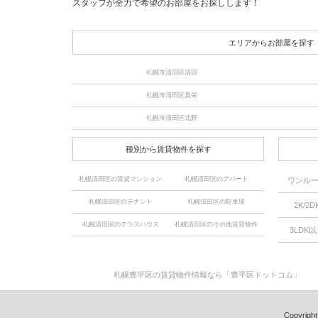
スタッフが全力で希望のお部屋をお探しします！
エリアからお部屋を探す
札幌市清田区清田
札幌市清田区真栄
札幌市清田区北野
種別から賃貸物件を探す
札幌清田区の賃貸マンション
札幌清田区のアパート
ワンル
札幌清田区のテナント
札幌清田区の駐車場
2K/2D
札幌清田区のテラスハウス
札幌清田区のその他賃貸物件
3LDK
札幌豊平区の賃貸物件情報なら「豊平区ドットコム」
Copyrig