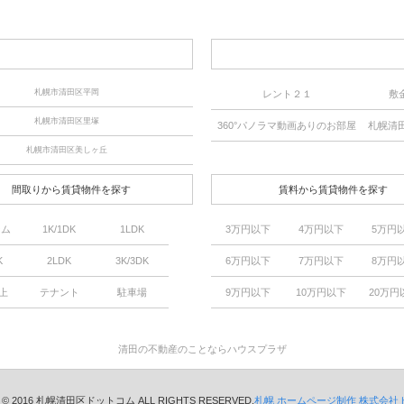
札幌市清田区平岡
レント２１
敷
札幌市清田区里塚
360°パノラマ動画ありのお部屋
札幌清
札幌市清田区美しヶ丘
間取りから賃貸物件を探す
賃料から賃貸物件を探す
ーム
1K/1DK
1LDK
3万円以下
4万円以下
5万円
K
2LDK
3K/3DK
6万円以下
7万円以下
8万円
以上
テナント
駐車場
9万円以下
10万円以下
20万円
清田の不動産のことならハウスプラザ
ht © 2016 札幌清田区ドットコム ALL RIGHTS RESERVED.
札幌 ホームページ制作 株式会社