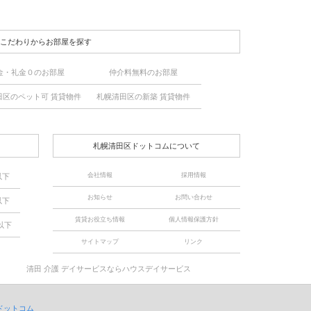
こだわりからお部屋を探す
金・礼金０のお部屋
仲介料無料のお部屋
田区のペット可 賃貸物件
札幌清田区の新築 賃貸物件
札幌清田区ドットコムについて
会社情報
採用情報
以下
お知らせ
お問い合わせ
以下
賃貸お役立ち情報
個人情報保護方針
以下
サイトマップ
リンク
清田 介護 デイサービスならハウスデイサービス
ドットコム