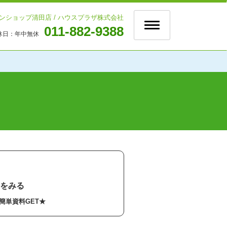
ンショップ清田店 / ハウスプラザ株式会社
Toggle
011-882-9388
navigation
休日：
年中無休
ト
をみる
簡単資料GET★