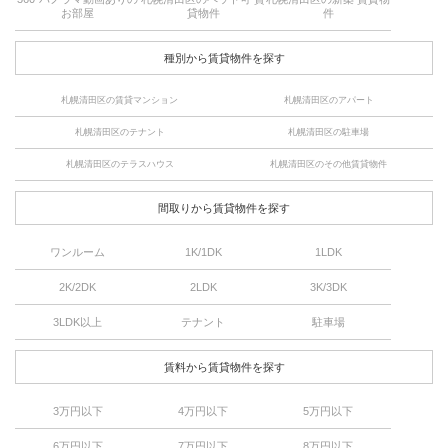
お部屋
貸物件
件
種別から賃貸物件を探す
札幌清田区の賃貸マンション
札幌清田区のアパート
札幌清田区のテナント
札幌清田区の駐車場
札幌清田区のテラスハウス
札幌清田区のその他賃貸物件
間取りから賃貸物件を探す
ワンルーム
1K/1DK
1LDK
2K/2DK
2LDK
3K/3DK
3LDK以上
テナント
駐車場
賃料から賃貸物件を探す
3万円以下
4万円以下
5万円以下
6万円以下
7万円以下
8万円以下