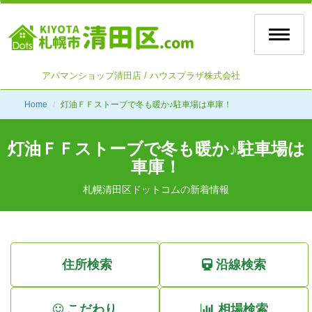
Toggle
naviga
アパマンショップ清田店 / ハウスプラザ株式会社
Home
灯油ＦＦストーブで冬も暖か♪駐車場は車庫！
灯油ＦＦストーブで冬も暖か♪駐車場は
車庫！
札幌清田区ドットコムの新着情報
住所検索
沿線検索
こだわり
相場検索