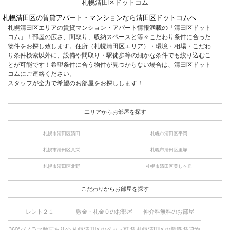
札幌清田区ドットコム
札幌清田区の賃貸アパート・マンションなら清田区ドットコムへ
札幌清田区エリアの賃貸マンション・アパート情報満載の「清田区ドット
コム」！部屋の広さ、間取り、収納スペースと等々こだわり条件に合った
物件をお探し致します。住所（札幌清田区エリア）・環境・相場・こだわ
り条件検索以外に、設備や間取り・駅徒歩等の細かな条件でも絞り込むこ
とが可能です！希望条件に合う物件が見つからない場合は、清田区ドット
コムにご連絡ください。
スタッフが全力で希望のお部屋をお探しします！
エリアからお部屋を探す
札幌市清田区清田
札幌市清田区平岡
札幌市清田区真栄
札幌市清田区里塚
札幌市清田区北野
札幌市清田区美しヶ丘
こだわりからお部屋を探す
レント２１
敷金・礼金０のお部屋
仲介料無料のお部屋
360°パノラマ動画ありの
札幌清田区のペット可 賃
札幌清田区の新築 賃貸物